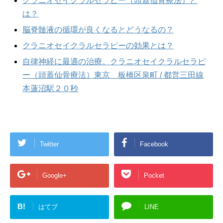
クラニオセイクラルセラピー（頭蓋仙骨療法）と
は？
脳脊髄液の循環が良くなるとどうなるの？
クラニオセイクラルセラピーの効果とは？
自律神経に最適の治療。クラニオセイクラルセラピ
ー（頭蓋仙骨療法）東京 板橋区泉町 / 都営三田線
本蓮沼駅２０秒
Twitter
Facebook
Google+
Pocket
B!
はてブ
LINE