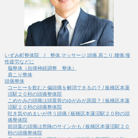
いずみ町整体院 / 整体,マッサージ,頭痛,肩こり,腰痛,慢
性疲労などに
脳整体（自律神経調整 整体）
肩こり整体
頭痛整体
コーヒーを飲むと偏頭痛を解消できるの？ / 板橋区本蓮
沼駅２０秒の頭痛整体院
こめかみの頭痛は頭蓋骨のゆがみが原因？ / 板橋区本蓮
沼駅２０秒の頭痛整体院
吐き気やめまいが伴う頭痛 / 板橋区本蓮沼駅２０秒の頭
痛整体院
前頭葉の頭痛は危険のサインかも / 板橋区本蓮沼駅２０
秒の頭痛整体院