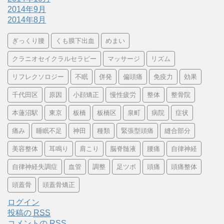
2014年9月
2014年8月
ぎっくり腰
くも膜下出血
めまい
クラニオセイクラルセラピー
マッサージ
リズム
リフレクソロジー
不眠
併発
偏頭痛
免疫力
効果
千代田区
原因
小顔矯正
慢性疲労
整体
整骨院
本蓮沼駅
東京
板橋
板橋区
泉町
病院
症状
痛み
睡眠不足
神田
種類
緊張型頭痛
縫合部分
美容整体
耳鳴り
肩こり
脳脊髄液
腰痛
自律神経
自律神経失調症
血管
調整
足ツボ
頭痛
頭痛整体
頭蓋骨
頭蓋骨矯正
ログイン
投稿の
RSS
コメントの
RSS