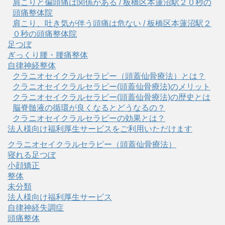
肩こりと偏頭痛は関係がある / 板橋区本蓮沼駅２０秒の
頭痛整体院
肩こり、吐き気が伴う頭痛は危ない / 板橋区本蓮沼駅２
０秒の頭痛整体院
足つぼ
ぎっくり腰・腰痛整体
自律神経整体
クラニオセイクラルセラピー（頭蓋仙骨療法）とは？
クラニオセイクラルセラピー(頭蓋仙骨療法)のメリット
クラニオセイクラルセラピー(頭蓋仙骨療法)の歴史とは
脳脊髄液の循環が良くなるとどうなるの？
クラニオセイクラルセラピーの効果とは？
法人様向け福利厚生サービスをご利用いただけます
クラニオセイクラルセラピー（頭蓋仙骨療法）
寝れる足つぼ
小顔矯正
整体
未分類
法人様向け福利厚生サービス
自律神経失調症
頭痛整体