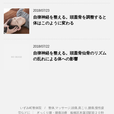
2018/07/23
自律神経を整える。頭蓋骨を調整すると
体はこのように変わる
2018/07/22
自律神経を整える。頭蓋骨仙骨のリズム
の乱れによる体への影響
いずみ町整体院 / 整体,マッサージ,頭痛,肩こり,腰痛,慢性疲
労などに
ぎっくり腰・腰痛治療 板橋区本蓮沼駅前２０秒