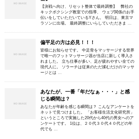
【決戦へ向け、リセット整体で最終調整】 弊社の
キックボクシング教室での指導、 ウェブ関係のお手
伝いをしていただいているYさん。 明日は、東京マ
ラソンに出場。 最終調整にいらしていただきま …
偏平足の方は必見！！！
皆様にお知らせです。 中足骨をマッサージする世界
で唯一のフットマッサージ器が当店に新しく導入さ
れました。 立ち仕事が多い、足が疲れやすい全ての
現代人に。 ソラーチは従来のただ揉むだけのマッサ
ージとは …
あなたが、一番「年だなぁ・・・」と感
じる瞬間は？
あなたが年齢を感じる瞬間は？ こんなアンケートを
ネットで見つけました。 「お客様生活文化研究所」
というところで実施した20代から40代の男女へのア
ンケートです。 1位は、２０代３０代４０代どの年
代でも …