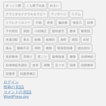
ぎっくり腰
くも膜下出血
めまい
クラニオセイクラルセラピー
マッサージ
リズム
リフレクソロジー
不眠
併発
偏頭痛
免疫力
効果
千代田区
原因
小顔矯正
慢性疲労
整体
整骨院
本蓮沼駅
東京
板橋
板橋区
泉町
病院
症状
痛み
睡眠不足
神田
種類
緊張型頭痛
縫合部分
美容整体
耳鳴り
肩こり
脳脊髄液
腰痛
自律神経
自律神経失調症
血管
調整
足ツボ
頭痛
頭痛整体
頭蓋骨
頭蓋骨矯正
ログイン
投稿の
RSS
コメントの
RSS
WordPress.org