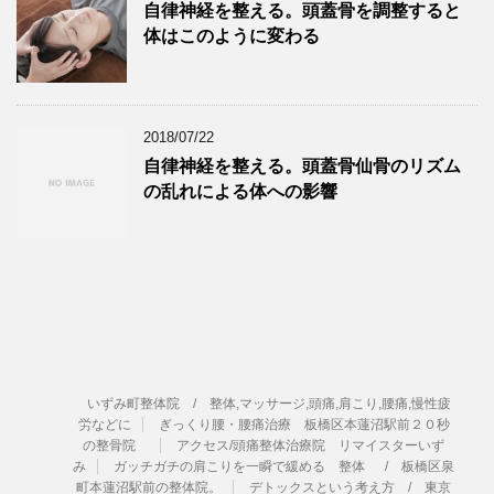
自律神経を整える。頭蓋骨を調整すると
体はこのように変わる
2018/07/22
自律神経を整える。頭蓋骨仙骨のリズム
の乱れによる体への影響
いずみ町整体院 / 整体,マッサージ,頭痛,肩こり,腰痛,慢性疲
労などに
ぎっくり腰・腰痛治療 板橋区本蓮沼駅前２０秒
の整骨院
アクセス/頭痛整体治療院 リマイスターいず
み
ガッチガチの肩こりを一瞬で緩める 整体 / 板橋区泉
町本蓮沼駅前の整体院。
デトックスという考え方 / 東京