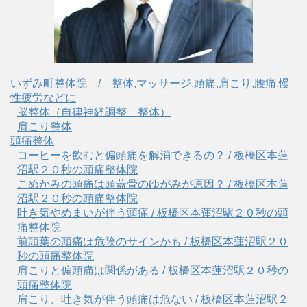
いずみ町整体院 / 整体,マッサージ,頭痛,肩こり,腰痛,慢
性疲労などに
脳整体（自律神経調整 整体）
肩こり整体
頭痛整体
コーヒーを飲むと偏頭痛を解消できるの？ / 板橋区本蓮
沼駅２０秒の頭痛整体院
こめかみの頭痛は頭蓋骨のゆがみが原因？ / 板橋区本蓮
沼駅２０秒の頭痛整体院
吐き気やめまいが伴う頭痛 / 板橋区本蓮沼駅２０秒の頭
痛整体院
前頭葉の頭痛は危険のサインかも / 板橋区本蓮沼駅２０
秒の頭痛整体院
肩こりと偏頭痛は関係がある / 板橋区本蓮沼駅２０秒の
頭痛整体院
肩こり、吐き気が伴う頭痛は危ない / 板橋区本蓮沼駅２