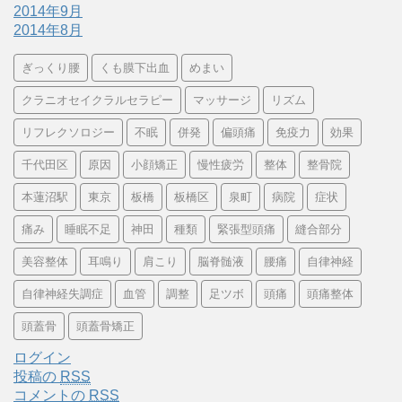
2014年9月
2014年8月
ぎっくり腰
くも膜下出血
めまい
クラニオセイクラルセラピー
マッサージ
リズム
リフレクソロジー
不眠
併発
偏頭痛
免疫力
効果
千代田区
原因
小顔矯正
慢性疲労
整体
整骨院
本蓮沼駅
東京
板橋
板橋区
泉町
病院
症状
痛み
睡眠不足
神田
種類
緊張型頭痛
縫合部分
美容整体
耳鳴り
肩こり
脳脊髄液
腰痛
自律神経
自律神経失調症
血管
調整
足ツボ
頭痛
頭痛整体
頭蓋骨
頭蓋骨矯正
ログイン
投稿の
RSS
コメントの
RSS