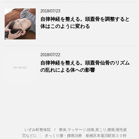
2018/07/23
自律神経を整える。頭蓋骨を調整すると
体はこのように変わる
2018/07/22
自律神経を整える。頭蓋骨仙骨のリズム
の乱れによる体への影響
いずみ町整体院 / 整体,マッサージ,頭痛,肩こり,腰痛,慢性疲
労などに
ぎっくり腰・腰痛治療 板橋区本蓮沼駅前２０秒