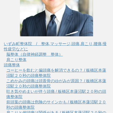
いずみ町整体院 / 整体,マッサージ,頭痛,肩こり,腰痛,慢
性疲労などに
脳整体（自律神経調整 整体）
肩こり整体
頭痛整体
コーヒーを飲むと偏頭痛を解消できるの？ / 板橋区本蓮
沼駅２０秒の頭痛整体院
こめかみの頭痛は頭蓋骨のゆがみが原因？ / 板橋区本蓮
沼駅２０秒の頭痛整体院
吐き気やめまいが伴う頭痛 / 板橋区本蓮沼駅２０秒の頭
痛整体院
前頭葉の頭痛は危険のサインかも / 板橋区本蓮沼駅２０
秒の頭痛整体院
肩こりと偏頭痛は関係がある / 板橋区本蓮沼駅２０秒の