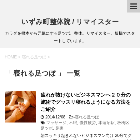
いずみ町整体院 / リマイスター
カラダを根本から元気にする足ツボ、整体。リマイスター。板橋でスタ
ートしています。
HOME
>
寝れる足つぼ
>
「 寝れる足つぼ 」 一覧
疲れが抜けないビジネスマンへ２０分の
施術でグッスリ寝れるようになる方法を
ご紹介
2014/12/08
-
寝れる足つぼ
マッサージ
,
不眠
,
慢性疲労
,
本蓮沼駅
,
板橋区
,
足ツボ
,
足裏
朝スッキリ起きれないビジネスマン向け 20分でグ