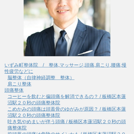
いずみ町整体院 / 整体,マッサージ,頭痛,肩こり,腰痛,慢
性疲労などに
脳整体（自律神経調整 整体）
肩こり整体
頭痛整体
コーヒーを飲むと偏頭痛を解消できるの？ / 板橋区本蓮
沼駅２０秒の頭痛整体院
こめかみの頭痛は頭蓋骨のゆがみが原因？ / 板橋区本蓮
沼駅２０秒の頭痛整体院
吐き気やめまいが伴う頭痛 / 板橋区本蓮沼駅２０秒の頭
痛整体院