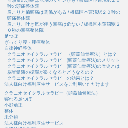
前頭葉の頭痛は危険のサインかも / 板橋区本蓮沼駅２０
秒の頭痛整体院
肩こりと偏頭痛は関係がある / 板橋区本蓮沼駅２０秒の
頭痛整体院
肩こり、吐き気が伴う頭痛は危ない / 板橋区本蓮沼駅２
０秒の頭痛整体院
足つぼ
ぎっくり腰・腰痛整体
自律神経整体
クラニオセイクラルセラピー（頭蓋仙骨療法）とは？
クラニオセイクラルセラピー(頭蓋仙骨療法)のメリット
クラニオセイクラルセラピー(頭蓋仙骨療法)の歴史とは
脳脊髄液の循環が良くなるとどうなるの？
クラニオセイクラルセラピーの効果とは？
法人様向け福利厚生サービスをご利用いただけます
クラニオセイクラルセラピー（頭蓋仙骨療法）
寝れる足つぼ
小顔矯正
整体
未分類
法人様向け福利厚生サービス