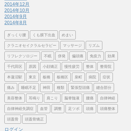
2014年12月
2014年10月
2014年9月
2014年8月
ぎっくり腰
くも膜下出血
めまい
クラニオセイクラルセラピー
マッサージ
リズム
リフレクソロジー
不眠
併発
偏頭痛
免疫力
効果
千代田区
原因
小顔矯正
慢性疲労
整体
整骨院
本蓮沼駅
東京
板橋
板橋区
泉町
病院
症状
痛み
睡眠不足
神田
種類
緊張型頭痛
縫合部分
美容整体
耳鳴り
肩こり
脳脊髄液
腰痛
自律神経
自律神経失調症
血管
調整
足ツボ
頭痛
頭痛整体
頭蓋骨
頭蓋骨矯正
ログイン