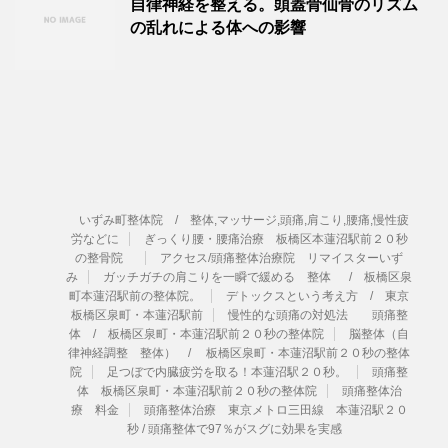
自律神経を整える。頭蓋骨仙骨のリズム
の乱れによる体への影響
いずみ町整体院 / 整体,マッサージ,頭痛,肩こり,腰痛,慢性疲
労などに
ぎっくり腰・腰痛治療 板橋区本蓮沼駅前２０秒
の整骨院
アクセス/頭痛整体治療院 リマイスターいず
み
ガッチガチの肩こりを一瞬で緩める 整体 / 板橋区泉
町本蓮沼駅前の整体院。
デトックスという考え方 / 東京
板橋区泉町・本蓮沼駅前
慢性的な頭痛の対処法 頭痛整
体 / 板橋区泉町・本蓮沼駅前２０秒の整体院
脳整体（自
律神経調整 整体） / 板橋区泉町・本蓮沼駅前２０秒の整体
院
足つぼで内臓疲労を取る！本蓮沼駅２０秒。
頭痛整
体 板橋区泉町・本蓮沼駅前２０秒の整体院
頭痛整体治
療 料金
頭痛整体治療 東京メトロ三田線 本蓮沼駅２０
秒 / 頭痛整体で97％がスグに効果を実感