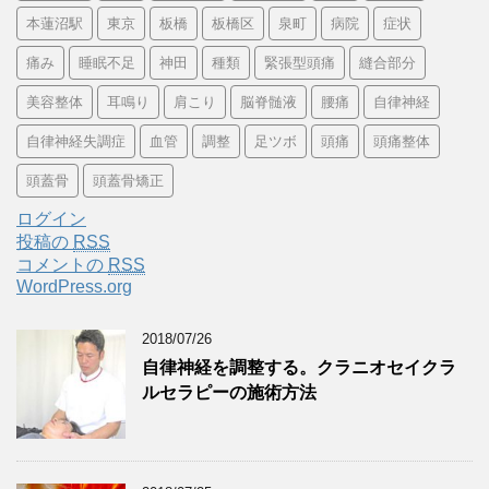
本蓮沼駅
東京
板橋
板橋区
泉町
病院
症状
痛み
睡眠不足
神田
種類
緊張型頭痛
縫合部分
美容整体
耳鳴り
肩こり
脳脊髄液
腰痛
自律神経
自律神経失調症
血管
調整
足ツボ
頭痛
頭痛整体
頭蓋骨
頭蓋骨矯正
ログイン
投稿の
RSS
コメントの
RSS
WordPress.org
2018/07/26
自律神経を調整する。クラニオセイクラ
ルセラピーの施術方法