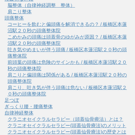
脳整体（自律神経調整 整体）
肩こり整体
頭痛整体
コーヒーを飲むと偏頭痛を解消できるの？ / 板橋区本蓮
沼駅２０秒の頭痛整体院
こめかみの頭痛は頭蓋骨のゆがみが原因？ / 板橋区本蓮
沼駅２０秒の頭痛整体院
吐き気やめまいが伴う頭痛 / 板橋区本蓮沼駅２０秒の頭
痛整体院
前頭葉の頭痛は危険のサインかも / 板橋区本蓮沼駅２０
秒の頭痛整体院
肩こりと偏頭痛は関係がある / 板橋区本蓮沼駅２０秒の
頭痛整体院
肩こり、吐き気が伴う頭痛は危ない / 板橋区本蓮沼駅２
０秒の頭痛整体院
足つぼ
ぎっくり腰・腰痛整体
自律神経整体
クラニオセイクラルセラピー（頭蓋仙骨療法）とは？
クラニオセイクラルセラピー(頭蓋仙骨療法)のメリット
クラニオセイクラルセラピー(頭蓋仙骨療法)の歴史とは