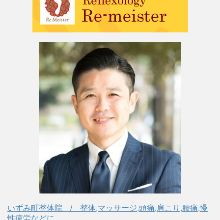
いずみ町整体院 / 整体,マッサージ,頭痛,肩こり,腰痛,慢
性疲労などに